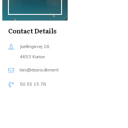
Contact Details
Juellingevej 18,
4653 Karise
lars@dasra.dk
ment
50 55 15 78